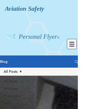
Aviation
Safety
Personal Flyer
®
Blog
All Posts
All Posts
Airports
Passengers
Fuel