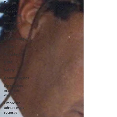
Design
Aviação
Inteligente
Bagagem
Pilotos
Meteorologia
Avião
Tecnologia
CRM
Safety
Comunicações
Operações
especiais
voo
Empresas
aéreas mais
seguras