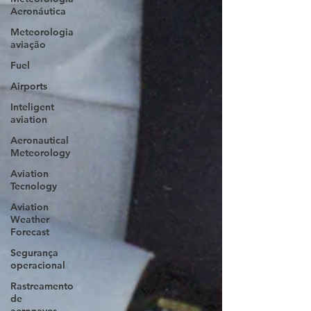
Aeronáutica
Meteorologia
aviação
Fuel
Airports
Inteligent
aviation
Aeronautical
Meteorology
Aviation
Tecnology
Aviation
Weather
Forecast
Segurança
operacional
Rastreamento
de