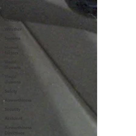
Emergencies
Fuel
Aerodynamics
Weather
Systems
Human
factors
Visual
illusions
Visual
illusions
Safety
Airworthiness
Secutity
Accident
Airworthiness
Directives