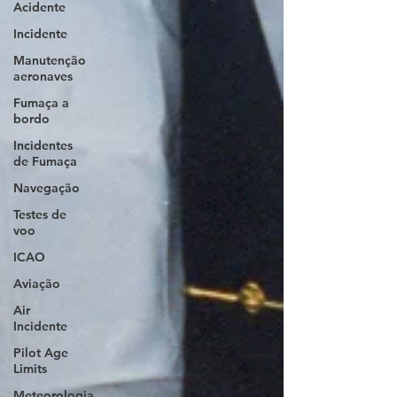
Acidente
Incidente
Manutenção
aeronaves
Fumaça a
bordo
Incidentes
de Fumaça
Navegação
Testes de
voo
ICAO
Aviação
Air
Incidente
Pilot Age
Limits
Meteorologia