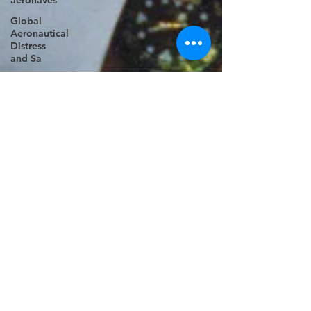
aeronaves
Global
Aeronautical
Distress
and Sa
Pilots
Situational
Awareness
Professional
Pilots
Environmental
Awareness
Collective
Situational
Awareness
Threat and
Error
Management
(TEM)
Loss of