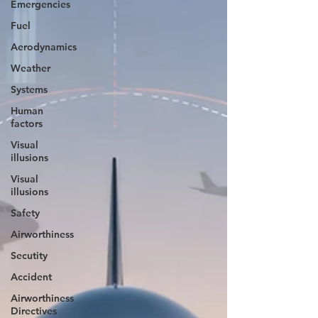
Emergencies
Fuel
Aerodynamics
Weather
Systems
Human
factors
Visual
illusions
Visual
illusions
Safety
Airworthiness
Secutity
Accident
Airworthiness
Directives