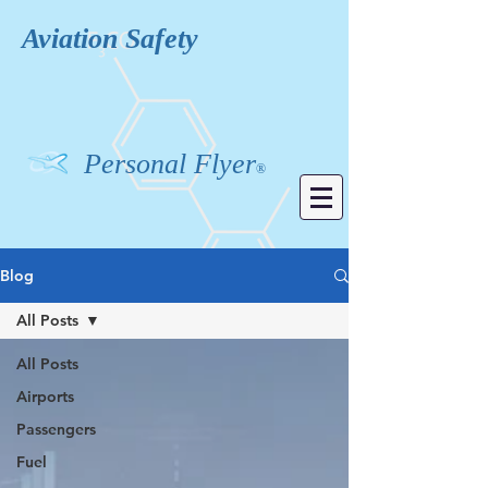
Aviation
Safety
Personal Flyer
®
Blog
All Posts
All Posts
Airports
Passengers
Fuel