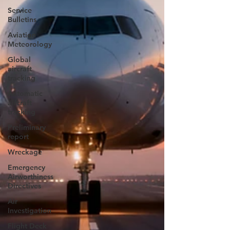
Service
Bulletins
Aviation
Meteorology
Global
aircraft
tracking
Automatic
aircraft
tracking
Preliminary
report
Wreckage
Emergency
Airworthiness
Directives
Air
Investigation
Flight Deck