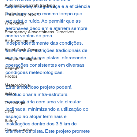
Automatic aircraft tracking
capacidade, a segurança e a eficiência 
do aeroporto, ao mesmo tempo que 
Preliminary report
reduzirá o ruído. Ao permitir que as 
Wreckage
aeronaves decolem e aterrem sempre 
Emergency Airworthiness Directives
contra ventos de proa, 
Air Investigation
independentemente das condições,  
Flight Deck Design
eliminará as restrições tradicionais de 
vento cruzado nas pistas, oferecendo 
Aviação Inteligente
operações consistentes em diversas 
Bagagem
condições meteorológicas.
Pilotos
Meteorologia
Este ambicioso projeto poderá 
Avião
revolucionar a infra-estrutura 
aeroportuária com uma via circular 
Tecnologia
inclinada, minimizando a utilização do 
CRM
espaço ao alojar terminais e 
Safety
instalações dentro dos 3,5 km de 
Comunicações
diâmetro da pista. Este projeto promete 