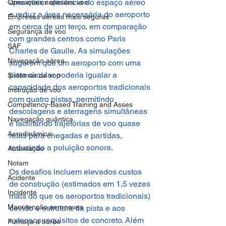
uma maior eficiência do espaço aéreo 
Operações especiais voo
e reduz a área necessária do aeroporto 
Empresas aéreas mais seguras
em cerca de um terço, em comparação 
Segurança de voo
com grandes centros como Paris 
SAF
Charles de Gaulle. As simulações 
Navegação aérea
sugerem que um aeroporto com uma 
pista circular poderia igualar a 
Sistemas de voo
capacidade dos aeroportos tradicionais 
Instrução de voo
com quatro pistas, permitindo 
Competency-Based Training and Asses
descolagens e aterragens simultâneas 
Navegação quântica
e facilitando trajetórias de voo quase 
Aerodinâmica
retas para chegadas e partidas, 
reduzindo a poluição sonora.
Automação
Notam
Os desafios incluem elevados custos 
Acidente
de construção (estimados em 1,5 vezes 
Incidente
mais do que os aeroportos tradicionais) 
Manutenção aeronaves
devido e estrutura da pista e aos 
extensos requisitos de concreto. Além 
Fumaça a bordo