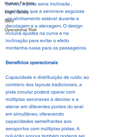
Human Factors
curvas, a pista seria inclinada , 
permitindo que a aeronave seguisse 
Flight Safety
um alinhamento estável durante a 
SMS
decolagem e a aterragem. O design 
Operational Risk
incluirá ajustes na curva e na 
inclinação para evitar o efeito 
montanha-russa para os passageiros.
Benefícios operacionais
Capacidade e distribuição de ruído: ao 
contrário dos layouts tradicionais, a 
pista circular poderá operar com 
múltiplas aeronaves a decolar e a 
aterrar em diferentes pontos do anel 
em simultâneo, oferecendo 
capacidades semelhantes aos 
aeroportos com múltiplas pistas. A 
poluição sonora também poderrá ser 