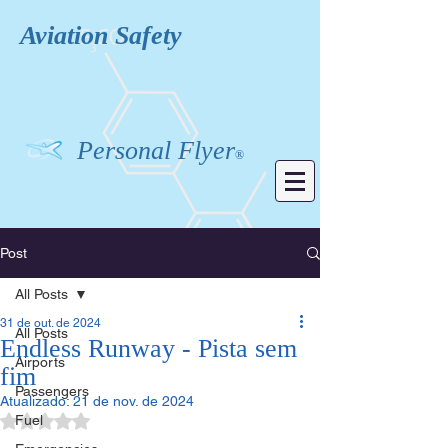
Aviation
Safety
Personal Flyer
®
Post
All Posts
31 de out. de 2024
All Posts
Endless Runway - Pista sem
Airports
fim
Passengers
Atualizado:
21 de nov. de 2024
Avaliado com NaN de 5 estrelas.
Fuel