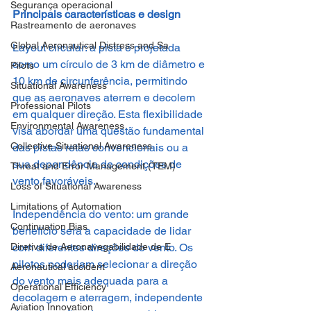
Segurança operacional
Principais características e design
Rastreamento de aeronaves
Global Aeronautical Distress and Sa
Layout circular: a pista é projetada 
como um círculo de 3 km de diâmetro e 
Pilots
10 km de circunferência, permitindo 
Situational Awareness
que as aeronaves aterrem e decolem 
Professional Pilots
em qualquer direção. Esta flexibilidade 
Environmental Awareness
visa abordar uma questão fundamental 
Collective Situational Awareness
das pistas retas convencionais ou a 
sua dependência de condições de 
Threat and Error Management (TEM)
vento favoráveis.
Loss of Situational Awareness
Limitations of Automation
Independência do vento: um grande 
Continuation Bias
benefício será a capacidade de lidar 
Diretiva de Aeronavegabilidade de E
com diferentes direções do vento. Os 
pilotos poderiam selecionar a direção 
Aeronautical accident
do vento mais adequada para a 
Operational Efficiency
decolagem e aterragem, independente 
Aviation Innovation