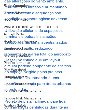
das alterações do vento ambiente, 
Flight Operations
reduzindo os atrasos e aumentando 
potencialmente a segurança sob 
Green Aviation
condições meteorológicas adversas.
Books for Pilots
WINGS OF KNOWLODGE SERIES
Utilização eficiente do espaço: os 
Aircraft Parts
terminais e outras instalações 
Routine maintenance
aeroportuárias seriam centralizados 
dentro do círculo, reduzindo 
Unapproved parts
teoricamente a área total do aeroporto. 
Aircraft grounded
Hesselink estima que um layout 
PilotPerformance
circular poderia poupar até dois terços 
Pilot Workload
do espaço exigido pelos projetos 
Human Factors
convencionais, tornando-o uma 
solução compacta para áreas urbanas 
Operational safety
sobrelotadas.
Fatigue Risk Management
Fatigue Risk Management
Projeto de pista inclinada: para lidar 
Aviation Safety
com as forças centrífugas durante as 