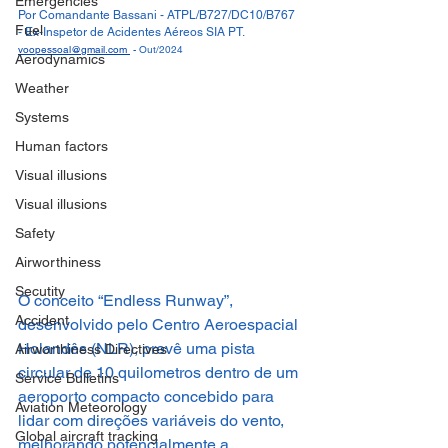
Emergencies
Por Comandante Bassani - ATPL/B727/DC10/B767 
Fuel
- Ex-Inspetor de Acidentes Aéreos SIA PT.
voopessoal@gmail.com
 - 
Out/2024 
Aerodynamics
Weather
Systems
Human factors
Visual illusions
Visual illusions
Safety
Airworthiness
Secutity
O conceito “Endless Runway”, 
Accident
desenvolvido pelo Centro Aeroespacial 
Holandês (NLR), prevê uma pista 
Airworthiness Directives
circular de 10 quilometros dentro de um 
Service Bulletins
aeroporto compacto concebido para 
Aviation Meteorology
lidar com direções variáveis ​​do vento, 
Global aircraft tracking
melhorando potencialmente a 