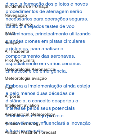
disso, a formação dos pilotos e novos 
Incidentes de Fumaça
procedimentos de aterragem serão 
Navegação
necessários para operações seguras. 
Testes de voo
Estão planejados testes de voo 
ICAO
preliminares, principalmente utilizando 
grandes drones em pistas circulares 
Aviação
existentes, para analisar o 
Air Incidente
comportamento das aeronaves, 
Pilot Age Limits
especialmente em vários cenários 
Meteorologia Aeronáutica
climáticos e de emergência.
Meteorologia aviação
Embora a implementação ainda esteja 
Fuel
a pelo menos duas décadas de 
Airports
distância, o conceito despertou o 
Inteligent aviation
interesse pelos seus potenciais 
Aeronautical Meteorology
benefícios a longo prazo e 
provavelmente influenciará a inovação 
Aviation Tecnology
futura na aviação.
Aviation Weather Forecast