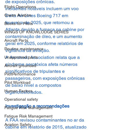
de exposições crônicas.
Flight Operations
Incidentes notáveis incluem um voo 
Green Aviation
Delta Air Lines Boeing 717 em 
fevereiro de 2025, que retornou a 
Books for Pilots
Atlanta devido a fumaça na cabine por 
WINGS OF KNOWLODGE SERIES
contaminação de óleo, e um aumento 
Aircraft Parts
geral em 2025, conforme relatórios de 
Routine maintenance
vigilância da aviação. 
A Aerotoxic Association relata que a 
Unapproved parts
síndrome aerotóxica afeta números 
Aircraft grounded
significativos de tripulantes e 
PilotPerformance
passageiros, com exposições crônicas 
Pilot Workload
de baixo nível a compostos 
Human Factors
organofosforados.
Operational safety
Investigação e recomendações
Fatigue Risk Management
Fatigue Risk Management
A FAA revisou contaminantes no ar da 
Aviation Safety
cabine em relatório de 2015, atualizado 