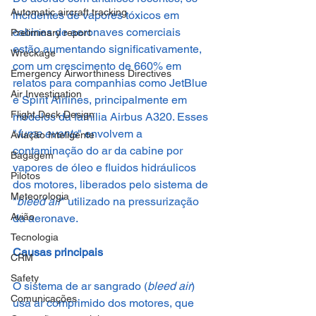
Automatic aircraft tracking
incidentes de vapores tóxicos em 
cabines de aeronaves comerciais 
Preliminary report
estão aumentando significativamente, 
Wreckage
com um crescimento de 660% em 
Emergency Airworthiness Directives
relatos para companhias como JetBlue 
Air Investigation
e Spirit Airlines, principalmente em 
Flight Deck Design
modelos da família Airbus A320. Esses 
"
fume events
" envolvem a 
Aviação Inteligente
contaminação do ar da cabine por 
Bagagem
vapores de óleo e fluidos hidráulicos 
Pilotos
dos motores, liberados pelo sistema de 
Meteorologia
"
bleed air
" utilizado na pressurização 
Avião
da aeronave.
Tecnologia
Causas principais
CRM
Safety
O sistema de ar sangrado (
bleed air
) 
Comunicações
usa ar comprimido dos motores, que 