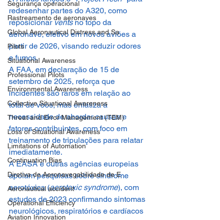
Segurança operacional
redesenhar partes do A320, como 
Rastreamento de aeronaves
reposicionar 
vents 
no topo da 
Global Aeronautical Distress and Sa
aeronave, efetivo em novos aviões a 
partir de 2026, visando reduzir odores 
Pilots
e fumos. 
Situational Awareness
A FAA, em declaração de 15 de 
Professional Pilots
setembro de 2025, reforça que 
Environmental Awareness
incidentes são raros em relação ao 
Collective Situational Awareness
total de voos, mas enfatiza a 
necessidade de abordar causas e 
Threat and Error Management (TEM)
fatores contribuintes, com foco em 
Loss of Situational Awareness
treinamento de tripulações para relatar 
Limitations of Automation
imediatamente. 
Continuation Bias
A EASA e outras agências europeias 
Diretiva de Aeronavegabilidade de E
apoiam pesquisas sobre síndrome 
aerotóxica (
aerotoxic syndrome
), com 
Aeronautical accident
estudos de 2023 confirmando sintomas 
Operational Efficiency
neurológicos, respiratórios e cardíacos 
Aviation Innovation