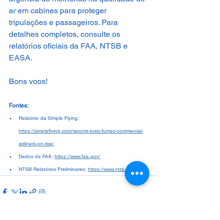
ar em cabines para proteger 
tripulações e passageiros. Para 
detalhes completos, consulte os 
relatórios oficiais da FAA, NTSB e 
EASA.
Bons voos!
Fontes:
Relatório da Simple Flying: 
https://simpleflying.com/reports-toxic-fumes-commercial-
airliners-on-rise/
Dados da FAA: 
https://www.faa.gov/
NTSB Relatórios Preliminares: 
https://www.ntsb.gov/