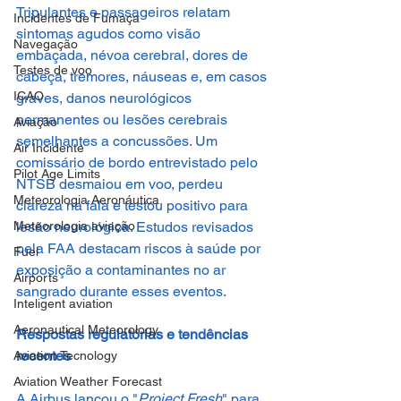
Tripulantes e passageiros relatam 
Incidentes de Fumaça
sintomas agudos como visão 
Navegação
embaçada, névoa cerebral, dores de 
Testes de voo
cabeça, tremores, náuseas e, em casos 
ICAO
graves, danos neurológicos 
permanentes ou lesões cerebrais 
Aviação
semelhantes a concussões. Um 
Air Incidente
comissário de bordo entrevistado pelo 
Pilot Age Limits
NTSB desmaiou em voo, perdeu 
Meteorologia Aeronáutica
clareza na fala e testou positivo para 
Meteorologia aviação
lesão neurológica. Estudos revisados 
pela FAA destacam riscos à saúde por 
Fuel
exposição a contaminantes no ar 
Airports
sangrado durante esses eventos.
Inteligent aviation
Aeronautical Meteorology
Respostas regulatórias e tendências 
recentes
Aviation Tecnology
Aviation Weather Forecast
A Airbus lançou o "
Project Fresh
" para 