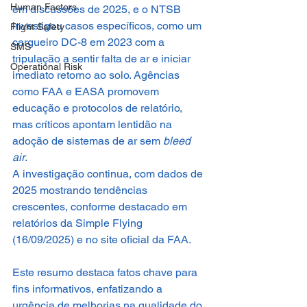
Human Factors
em discussões de 2025, e o NTSB 
investigou casos específicos, como um 
Flight Safety
cargueiro DC-8 em 2023 com a 
SMS
tripulação a sentir falta de ar e iniciar 
Operational Risk
imediato retorno ao solo. Agências 
como FAA e EASA promovem 
educação e protocolos de relatório, 
mas críticos apontam lentidão na 
adoção de sistemas de ar sem 
bleed 
air
.
A investigação continua, com dados de 
2025 mostrando tendências 
crescentes, conforme destacado em 
relatórios da Simple Flying 
(16/09/2025) e no site oficial da FAA.
Este resumo destaca fatos chave para 
fins informativos, enfatizando a 
urgência de melhorias na qualidade do 