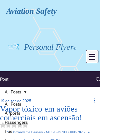
Aviation
Safety
Personal Flyer
®
Post
All Posts
19 de set. de 2025
All Posts
Vapor tóxico em aviões
Airports
comerciais em ascensão!
Passengers
Avaliado com NaN de 5 estrelas.
Fuel
Por Comandante Bassani - ATPL/B-727/DC-10/B-767 - Ex-