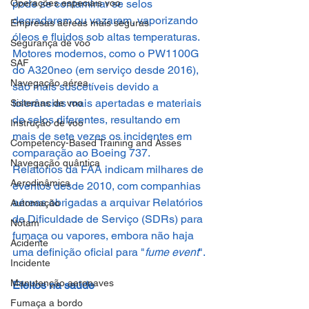
Operações especiais voo
pode se contaminar se selos 
degradarem ou vazarem, vaporizando 
Empresas aéreas mais seguras
óleos e fluidos sob altas temperaturas. 
Segurança de voo
Motores modernos, como o PW1100G 
SAF
do A320neo (em serviço desde 2016), 
Navegação aérea
são mais suscetíveis devido a 
tolerâncias mais apertadas e materiais 
Sistemas de voo
de selos diferentes, resultando em 
Instrução de voo
mais de sete vezes os incidentes em 
Competency-Based Training and Asses
comparação ao Boeing 737.
Navegação quântica
Relatórios da FAA indicam milhares de 
Aerodinâmica
eventos desde 2010, com companhias 
aéreas obrigadas a arquivar Relatórios 
Automação
de Dificuldade de Serviço (SDRs) para 
Notam
fumaça ou vapores, embora não haja 
Acidente
uma definição oficial para "
fume event
".
Incidente
Manutenção aeronaves
Efeitos na saúde
Fumaça a bordo