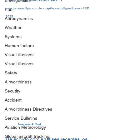
Emergencies
Inspetor de Acidentes Aéreos SIA PT - 
www.personalflyer.com.br
 - captbassani@gmail.com - SEP. 
Fuel
2025
Aerodynamics
Weather
Systems
Human factors
Visual illusions
Visual illusions
Safety
Airworthiness
Secutity
Accident
Airworthiness Directives
Service Bulletins
	Imagem IA Grok
Aviation Meteorology
Global aircraft tracking
De acordo com análises recentes, os 