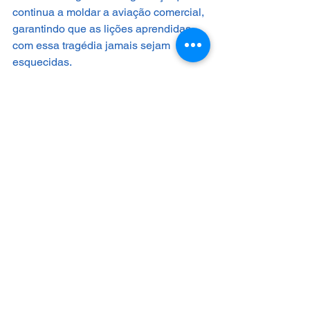
continua a moldar a aviação comercial, 
garantindo que as lições aprendidas 
com essa tragédia jamais sejam 
esquecidas.
Fontes:
1-       FAA-
FAR 61.159 and 61.160
2-      
Privacy-FAA-PRD PIA - Approved_1.pdf
3-      
https://www.transportation.gov/individuals/privacy/pilot-
records-database-prd
Glossário
1-      Piloto de Transporte de Linha Aérea Restrito (R-ATP) - 
Mínimo 21 anos de idade, certificado de Piloto Comercial 
válido e voo por instrumento, passar no teste prático e de 
conhecimento de ATP, concluir um programa de treinamento 
de certificação de Piloto de Transporte Aéreo (ATP CTP), 