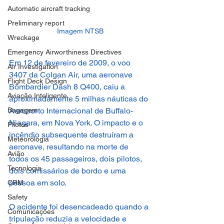
Automatic aircraft tracking
Preliminary report
Imagem NTSB
Wreckage
Emergency Airworthiness Directives
Em 12 de fevereiro de 2009, o voo 
Air Investigation
3407 da Colgan Air, uma aeronave 
Flight Deck Design
Bombardier Dash 8 Q400, caiu a 
Aviação Inteligente
aproximadamente 5 milhas náuticas do 
Aeroporto Internacional de Buffalo-
Bagagem
Niagara, em Nova York. O impacto e o 
Pilotos
incêndio subsequente destruíram a 
Meteorologia
aeronave, resultando na morte de 
Avião
todos os 45 passageiros, dois pilotos, 
Tecnologia
dois comissários de bordo e uma 
pessoa em solo.
CRM
Safety
O acidente foi desencadeado quando a 
Comunicações
tripulação reduzia a velocidade e 