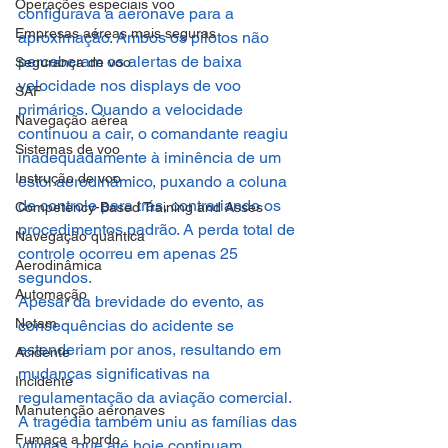
Operações especiais voo
configurava a aeronave para a 
Empresas aéreas mais seguras
aproximação. Ambos os pilotos não 
perceberam os alertas de baixa 
Segurança de voo
velocidade nos displays de voo 
SAF
primários. Quando a velocidade 
Navegação aérea
continuou a cair, o comandante reagiu 
Sistemas de voo
inadequadamente à iminência de um 
Instrução de voo
estol aerodinâmico, puxando a coluna 
de controle para trás, contrariando os 
Competency-Based Training and Asses
procedimentos padrão. A perda total de 
Navegação quântica
controle ocorreu em apenas 25 
Aerodinâmica
segundos.
Automação
Apesar da brevidade do evento, as 
Notam
consequências do acidente se 
estenderiam por anos, resultando em 
Acidente
mudanças significativas na 
Incidente
regulamentação da aviação comercial. 
Manutenção aeronaves
A tragédia também uniu as famílias das 
Fumaça a bordo
vítimas, que até hoje continuam 