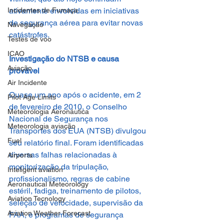
ativamente envolvidas em iniciativas 
Incidentes de Fumaça
de segurança aérea para evitar novas 
Navegação
catástrofes.
Testes de voo
ICAO
Investigação do NTSB e causa 
Aviação
provável
Air Incidente
Quase um ano após o acidente, em 2 
Pilot Age Limits
de fevereiro de 2010, o Conselho 
Meteorologia Aeronáutica
Nacional de Segurança nos 
Meteorologia aviação
Transportes dos EUA (NTSB) divulgou 
Fuel
seu relatório final. Foram identificadas 
diversas falhas relacionadas à 
Airports
monitorização da tripulação, 
Inteligent aviation
profissionalismo, regras de cabine 
Aeronautical Meteorology
estéril, fadiga, treinamento de pilotos, 
Aviation Tecnology
seleção de velocidade, supervisão da 
Aviation Weather Forecast
FAA, e programas de segurança 