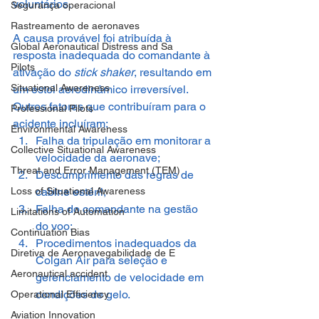
voluntários.
Segurança operacional
Rastreamento de aeronaves
A causa provável foi atribuída à 
Global Aeronautical Distress and Sa
resposta inadequada do comandante à 
Pilots
ativação do 
stick shaker
, resultando em 
Situational Awareness
um estol aerodinâmico irreversível. 
Outros fatores que contribuíram para o 
Professional Pilots
acidente incluíram:
Environmental Awareness
Falha da tripulação em monitorar a 
Collective Situational Awareness
velocidade da aeronave;
Threat and Error Management (TEM)
Descumprimento das regras de 
cabine estéril;
Loss of Situational Awareness
Falha do comandante na gestão 
Limitations of Automation
do voo;
Continuation Bias
Procedimentos inadequados da 
Diretiva de Aeronavegabilidade de E
Colgan Air para seleção e 
Aeronautical accident
gerenciamento de velocidade em 
condições de gelo.
Operational Efficiency
Aviation Innovation