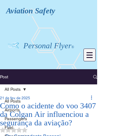
Aviation
Safety
Personal Flyer
®
Post
All Posts
21 de fev. de 2025
All Posts
Como o acidente do voo 3407
Airports
da Colgan Air influenciou a
Passengers
segurança da aviação?
Fuel
Avaliado com NaN de 5 estrelas.