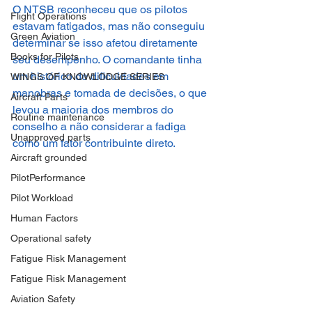
O NTSB reconheceu que os pilotos 
Flight Operations
estavam fatigados, mas não conseguiu 
Green Aviation
determinar se isso afetou diretamente 
Books for Pilots
seu desempenho. O comandante tinha 
um histórico de dificuldades em 
WINGS OF KNOWLODGE SERIES
manobras e tomada de decisões, o que 
Aircraft Parts
levou a maioria dos membros do 
Routine maintenance
conselho a não considerar a fadiga 
Unapproved parts
como um fator contribuinte direto.
Aircraft grounded
PilotPerformance
Pilot Workload
Human Factors
Operational safety
Fatigue Risk Management
Fatigue Risk Management
Aviation Safety