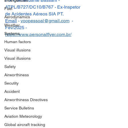
Por Comandante Bassani - 
Emergencies
ATPL/B727/DC10/B767 - Ex-Inspetor 
Fuel
de Acidentes Aéreos SIA PT.
Aerodynamics
Email
- 
voopessoal@gmail.com
  - 
Weather
Fev/2025 - 
Systems
https://www.personalflyer.com.br/
Human factors
Visual illusions
Visual illusions
Safety
Airworthiness
Secutity
Accident
Airworthiness Directives
Service Bulletins
Aviation Meteorology
Global aircraft tracking