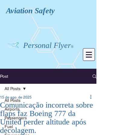
Aviation
Safety
Personal Flyer
®
Post
All Posts
15 de ago. de 2025
All Posts
Comunicação incorreta sobre
Airports
flaps faz Boeing 777 da
Passengers
United perder altitude após
Fuel
decolagem.