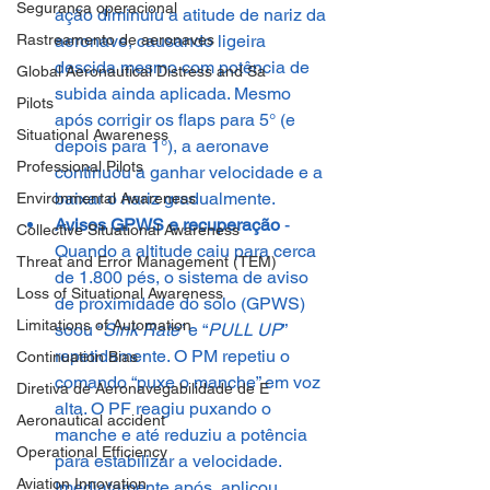
Segurança operacional
ação diminuiu a atitude de nariz da 
Rastreamento de aeronaves
aeronave, causando ligeira 
descida mesmo com potência de 
Global Aeronautical Distress and Sa
subida ainda aplicada. Mesmo 
Pilots
após corrigir os flaps para 5° (e 
Situational Awareness
depois para 1°), a aeronave 
Professional Pilots
continuou a ganhar velocidade e a 
baixar o nariz gradualmente.
Environmental Awareness
Avisos GPWS e recuperação 
- 
Collective Situational Awareness
Quando a altitude caiu para cerca 
Threat and Error Management (TEM)
de 1.800 pés, o sistema de aviso 
Loss of Situational Awareness
de proximidade do solo (GPWS) 
Limitations of Automation
soou “
Sink Rate
” e “
PULL UP
” 
repetidamente. O PM repetiu o 
Continuation Bias
comando “puxe o manche” em voz 
Diretiva de Aeronavegabilidade de E
alta. O PF reagiu puxando o 
Aeronautical accident
manche e até reduziu a potência 
Operational Efficiency
para estabilizar a velocidade. 
Aviation Innovation
Imediatamente após, aplicou 