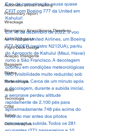
Erro de comunicação causa quase 
Automatic aircraft tracking
CFIT com Boeing 777 da United em 
Preliminary report
Kahului!
Wreckage
Emergency Airworthiness Directives
Em 18 de dezembro de 2022, o voo 
UA1722 da United Airlines, um Boeing 
Air Investigation
777-200ER (registro N212UA), partiu 
Flight Deck Design
do Aeroporto de Kahului (Maui, Havaí) 
Aviação Inteligente
rumo a São Francisco. A decolagem 
Bagagem
ocorreu em condições meteorológicas 
Pilotos
IMC (visibilidade muito reduzida) sob 
forte chuva. Cerca de um minuto após 
Meteorologia
a decolagem, durante a subida inicial, 
Avião
a aeronave perdeu altitude 
Tecnologia
rapidamente de 2.100 pés para 
CRM
aproximadamente 748 pés acima do 
Safety
nível do mar antes dos pilotos 
retomarem a subida. Todos os 281 
Comunicações
ocupantes (271 passageiros e 10 