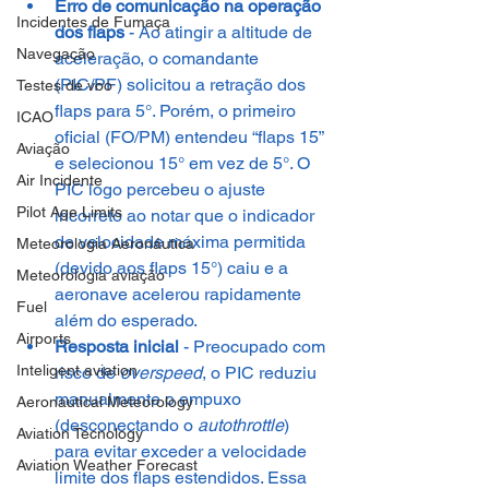
Erro de comunicação na operação 
Incidentes de Fumaça
dos flaps
 - Ao atingir a altitude de 
Navegação
aceleração, o comandante 
(PIC/PF) solicitou a retração dos 
Testes de voo
flaps para 5°. Porém, o primeiro 
ICAO
oficial (FO/PM) entendeu “flaps 15” 
Aviação
e selecionou 15° em vez de 5°. O 
Air Incidente
PIC logo percebeu o ajuste 
Pilot Age Limits
incorreto ao notar que o indicador 
de velocidade máxima permitida 
Meteorologia Aeronáutica
(devido aos flaps 15°) caiu e a 
Meteorologia aviação
aeronave acelerou rapidamente 
Fuel
além do esperado.
Airports
Resposta inicial
 - Preocupado com 
Inteligent aviation
risco de 
overspeed
, o PIC reduziu 
manualmente o empuxo 
Aeronautical Meteorology
(desconectando o 
autothrottle
) 
Aviation Tecnology
para evitar exceder a velocidade 
Aviation Weather Forecast
limite dos flaps estendidos. Essa 