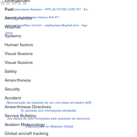
Emergencies
Avaliado com NaN de 5 estrelas.
Fuel
Por Comandante Bassani - ATPL/B-727/DC-10/B-767 - Ex-
Inspetor de Acidentes Aéreos SIA PT - 
Aerodynamics
www.personalflyer.com.br/ - captbassani@gmail.com - Ago 
Weather
2025
Systems
Human factors
Visual illusions
Visual illusions
Safety
Airworthiness
Secutity
Accident
Reconstrução da trajetória de voo com base em dados ADS-
Airworthiness Directives
B, gravada com informações derivadas 
Service Bulletins
dos dados do QAR fornecidos pelo operador da aeronave. 
Aviation Meteorology
[Reproduzido do Relatório Oficial]
Global aircraft tracking