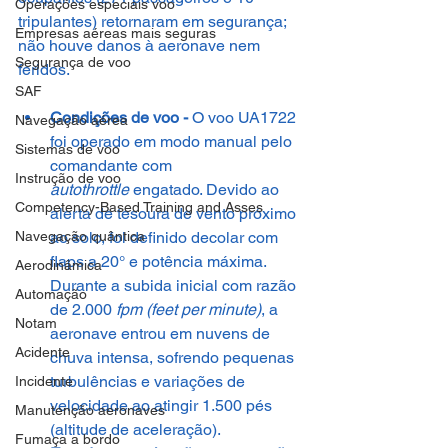
Operações especiais voo
tripulantes) retornaram em segurança; 
Empresas aéreas mais seguras
não houve danos à aeronave nem 
Segurança de voo
feridos.
SAF
Condições de voo -
 O voo UA1722 
Navegação aérea
foi operado em modo manual pelo 
Sistemas de voo
comandante com 
Instrução de voo
autothrottle
 engatado. Devido ao 
Competency-Based Training and Asses
alerta de tesoura de vento próximo 
Navegação quântica
ao solo, foi definido decolar com 
flaps a 20° e potência máxima. 
Aerodinâmica
Durante a subida inicial com razão 
Automação
de 2.000 
fpm (feet per minute)
, a 
Notam
aeronave entrou em nuvens de 
Acidente
chuva intensa, sofrendo pequenas 
turbulências e variações de 
Incidente
velocidade ao atingir 1.500 pés 
Manutenção aeronaves
(altitude de aceleração).
Fumaça a bordo