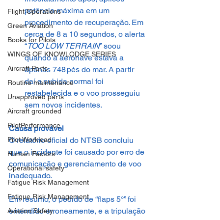
potência máxima em um 
Flight Operations
procedimento de recuperação. Em 
Green Aviation
cerca de 8 a 10 segundos, o alerta 
Books for Pilots
“
TOO LOW TERRAIN
” soou 
WINGS OF KNOWLODGE SERIES
quando a aeronave estava a 
Aircraft Parts
apenas 748 pés do mar. A partir 
daí a subida normal foi 
Routine maintenance
restabelecida e o voo prosseguiu 
Unapproved parts
sem novos incidentes.
Aircraft grounded
PilotPerformance
Causa provável
Pilot Workload
O relatório oficial do NTSB concluiu 
que o incidente foi causado por erro de 
Human Factors
comunicação e gerenciamento de voo 
Operational safety
inadequado.
Fatigue Risk Management
Fatigue Risk Management
Em resumo, o pedido de “flaps 5°” foi 
entendido erroneamente, e a tripulação 
Aviation Safety