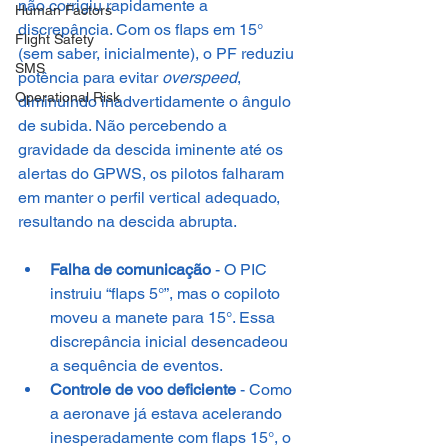
não corrigiu rapidamente a 
Human Factors
discrepância. Com os flaps em 15° 
Flight Safety
(sem saber, inicialmente), o PF reduziu 
SMS
potência para evitar 
overspeed
, 
Operational Risk
diminuindo inadvertidamente o ângulo 
de subida. Não percebendo a 
gravidade da descida iminente até os 
alertas do GPWS, os pilotos falharam 
em manter o perfil vertical adequado, 
resultando na descida abrupta.
Falha de comunicação
 - O PIC 
instruiu “flaps 5°”, mas o copiloto 
moveu a manete para 15°. Essa 
discrepância inicial desencadeou 
a sequência de eventos.
Controle de voo deficiente
 - Como 
a aeronave já estava acelerando 
inesperadamente com flaps 15°, o 