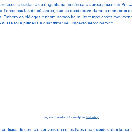
professor assistente de engenharia mecânica e aeroespacial em Princet
o. Penas ocultas de pássaros, que se desdobram durante manobras c
ps. Embora os biólogos tenham notado há muito tempo esses movimen
 Wissa foi a primeira a quantificar seu impacto aerodinâmico.
							Imagem Princeton UniversityLori 
Nichols.jp
uperfícies de controle convencionais, os flaps não exibidos abertame