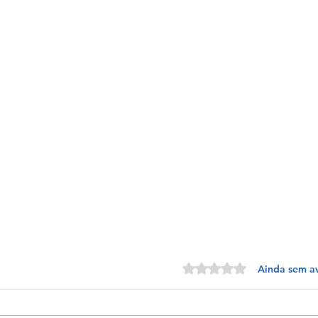
Avaliado com 0 de 5 estrelas.
Ainda sem a