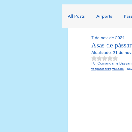
All Posts
Airports
Pas
7 de nov. de 2024
Systems
Human facto
Asas de pássa
Atualizado:
21 de nov
Avaliado com 
Accident
Airworthines
Por Comandante Bassani 
voopessoal@gmail.com
 - 
Nov
Automatic aircraft tracking
Air Investigation
Flig