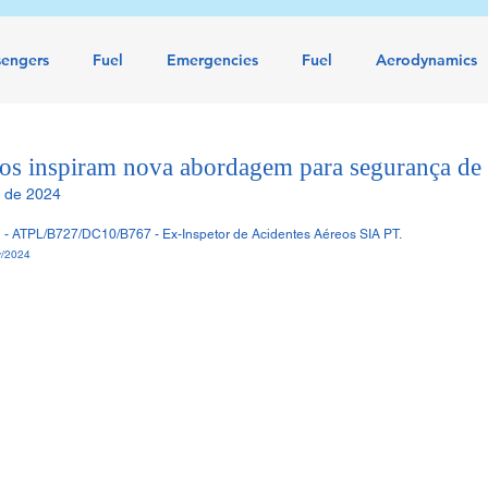
sengers
Fuel
Emergencies
Fuel
Aerodynamics
rs
Visual illusions
Visual illusions
Safety
Airwor
ros inspiram nova abordagem para segurança de
. de 2024
NaN de 5 estrelas.
s Directives
Service Bulletins
Aviation Meteorology
- ATPL/B727/DC10/B767 - Ex-Inspetor de Acidentes Aéreos SIA PT.
/2024
Preliminary report
Wreckage
Emergency Airworthin
ht Deck Design
Aviação Inteligente
Bagagem
Piloto