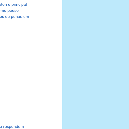
on e principal 
omo pouso, 
tos de penas em 
nte respondem 