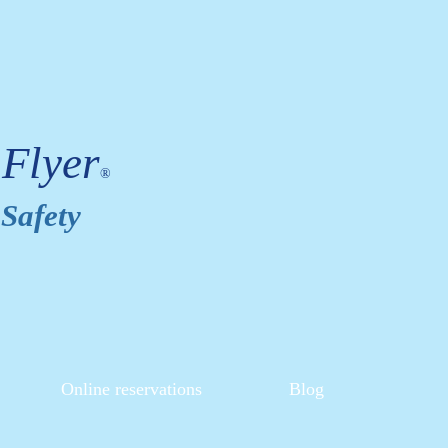
 Flyer
®
Safety
Online reservations
Blog