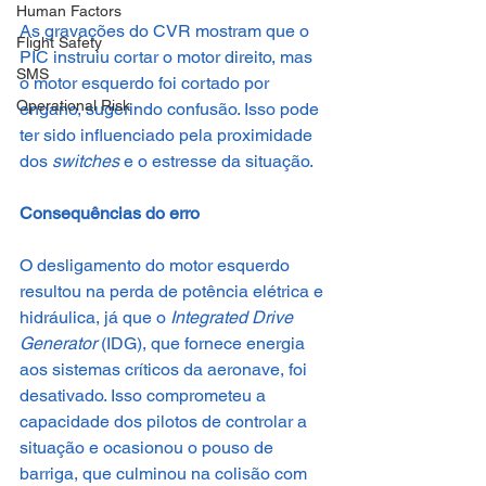
Human Factors
As gravações do CVR mostram que o 
Flight Safety
PIC instruiu cortar o motor direito, mas 
SMS
o motor esquerdo foi cortado por 
Operational Risk
engano, sugerindo confusão. Isso pode 
ter sido influenciado pela proximidade 
dos 
switches
 e o estresse da situação.
Consequências do erro
O desligamento do motor esquerdo 
resultou na perda de potência elétrica e 
hidráulica, já que o 
Integrated Drive 
Generator
 (IDG), que fornece energia 
aos sistemas críticos da aeronave, foi 
desativado. Isso comprometeu a 
capacidade dos pilotos de controlar a 
situação e ocasionou o pouso de 
barriga, que culminou na colisão com 