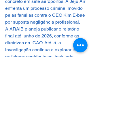
concreto em sete aeroportos. A Jeju Air 
enfrenta um processo criminal movido 
pelas famílias contra o CEO Kim E-bae 
por suposta negligência profissional.
A ARAIB planeja publicar o relatório 
final até junho de 2026, conforme as 
diretrizes da ICAO. Até lá, a 
investigação continua a explorar todos 
os fatores contribuintes, incluindo 
possíveis falhas organizacionais e de 
design da aeronave.
Conclusão
O acidente do voo 2216 da Jeju Air 
destaca a complexidade dos desastres 
aéreos, onde múltiplos fatores 
frequentemente se combinam. O erro 
dos pilotos ao desligar o motor errado 