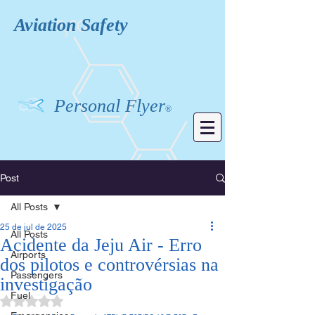
Aviation
Safety
Personal Flyer
®
Post
All Posts
25 de jul de 2025
All Posts
Acidente da Jeju Air - Erro
Airports
dos pilotos e controvérsias na
Passengers
investigação
Fuel
Avaliado com NaN de 5 estrelas.