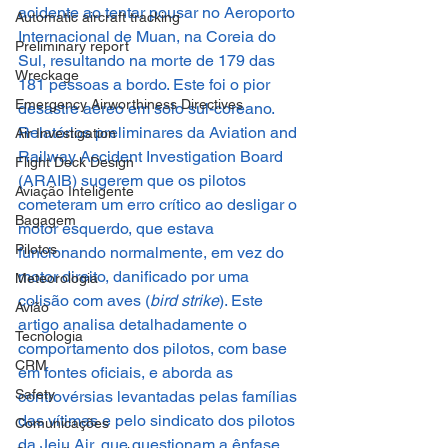
acidente ao tentar pousar no Aeroporto 
Automatic aircraft tracking
Internacional de Muan, na Coreia do 
Preliminary report
Sul, resultando na morte de 179 das 
Wreckage
181 pessoas a bordo. Este foi o pior 
Emergency Airworthiness Directives
desastre aéreo em solo sul-coreano. 
Relatórios preliminares da Aviation and 
Air Investigation
Railway Accident Investigation Board 
Flight Deck Design
(ARAIB) sugerem que os pilotos 
Aviação Inteligente
cometeram um erro crítico ao desligar o 
Bagagem
motor esquerdo, que estava 
Pilotos
funcionando normalmente, em vez do 
motor direito, danificado por uma 
Meteorologia
colisão com aves (
bird strike
). Este 
Avião
artigo analisa detalhadamente o 
Tecnologia
comportamento dos pilotos, com base 
CRM
em fontes oficiais, e aborda as 
Safety
controvérsias levantadas pelas famílias 
das vítimas e pelo sindicato dos pilotos 
Comunicações
da Jeju Air, que questionam a ênfase 