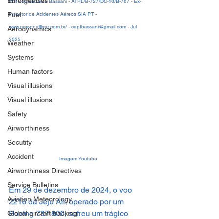
Emergencies
Por Comandante Bassani - ATPL/B-727/DC-10/B-767 - Ex-
Fuel
Inspetor de Acidentes Aéreos SIA PT - 
www.personalflyer.com.br/ - captbassani@gmail.com - Jul 
Aerodynamics
2025
Weather
Systems
Human factors
Visual illusions
Visual illusions
Safety
Airworthiness
Secutity
Accident
Imagem Youtube
Airworthiness Directives
Service Bulletins
Em 29 de dezembro de 2024, o voo 
Aviation Meteorology
2216 da Jeju Air, operado por um 
Boeing 737-800, sofreu um trágico 
Global aircraft tracking