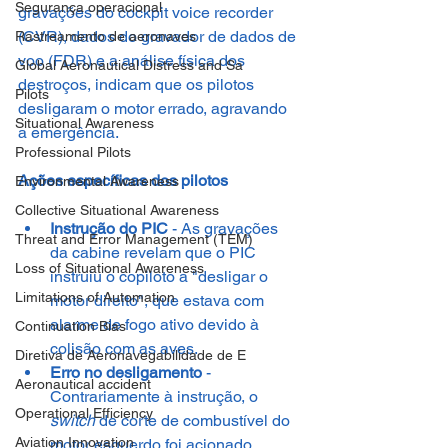
Segurança operacional
gravações do cockpit voice recorder 
(CVR), dados do gravador de dados de 
Rastreamento de aeronaves
voo (FDR) e a análise física dos 
Global Aeronautical Distress and Sa
destroços, indicam que os pilotos 
Pilots
desligaram o motor errado, agravando 
Situational Awareness
a emergência.
Professional Pilots
Ações específicas dos pilotos
Environmental Awareness
Collective Situational Awareness
Instrução do PIC
 - As gravações 
Threat and Error Management (TEM)
da cabine revelam que o PIC 
Loss of Situational Awareness
instruiu o copiloto a "desligar o 
Limitations of Automation
motor direito", que estava com 
alarme de fogo ativo devido à 
Continuation Bias
colisão com as aves.
Diretiva de Aeronavegabilidade de E
Erro no desligamento
 - 
Aeronautical accident
Contrariamente à instrução, o 
Operational Efficiency
switch
 de corte de combustível do 
Aviation Innovation
motor esquerdo foi acionado, 