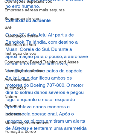
Operações especiais voo
no erro humano.
Empresas aéreas mais seguras
Segurança de voo
Contexto do acidente
SAF
O voo 2216 da Jeju Air partiu de 
Navegação aérea
Bangkok, Tailândia, com destino a 
Sistemas de voo
Muan, Coreia do Sul. Durante a 
Instrução de voo
aproximação para o pouso, a aeronave 
Competency-Based Training and Asses
sofreu uma colisão com aves, 
identificadas como patos da espécie 
Navegação quântica
Baikal, que danificou ambos os 
Aerodinâmica
motores do Boeing 737-800. O motor 
Automação
direito sofreu danos severos e pegou 
Notam
fogo, enquanto o motor esquerdo 
Acidente
apresentava danos menores e 
permanecia operacional. Após o 
Incidente
impacto, os pilotos emitiram um alerta 
Manutenção aeronaves
de 
Mayday
 e tentaram uma arremetida 
Fumaça a bordo