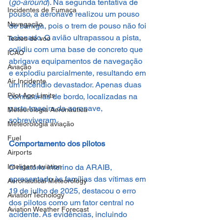
(
go-around
). Na segunda tentativa de 
Incidentes de Fumaça
pouso, a aeronave realizou um pouso 
Navegação
de barriga, pois o trem de pouso não foi 
acionado. O avião ultrapassou a pista, 
Testes de voo
colidiu com uma base de concreto que 
ICAO
abrigava equipamentos de navegação 
Aviação
e explodiu parcialmente, resultando em 
Air Incidente
um incêndio devastador. Apenas duas 
Pilot Age Limits
comissárias de bordo, localizadas na 
parte traseira da aeronave, 
Meteorologia Aeronáutica
sobreviveram.
Meteorologia aviação
Fuel
Comportamento dos pilotos
Airports
O relatório interino da ARAIB, 
Inteligent aviation
apresentado às famílias das vítimas em 
Aeronautical Meteorology
19 de julho de 2025, destacou o erro 
Aviation Tecnology
dos pilotos como um fator central no 
Aviation Weather Forecast
acidente. As evidências, incluindo 