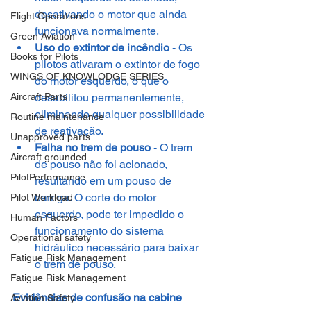
desativando o motor que ainda 
Flight Operations
funcionava normalmente.
Green Aviation
Uso do extintor de incêndio
 - Os 
Books for Pilots
pilotos ativaram o extintor de fogo 
WINGS OF KNOWLODGE SERIES
do motor esquerdo, o que o 
desabilitou permanentemente, 
Aircraft Parts
eliminando qualquer possibilidade 
Routine maintenance
de reativação.
Unapproved parts
Falha no trem de pouso
 - O trem 
Aircraft grounded
de pouso não foi acionado, 
PilotPerformance
resultando em um pouso de 
barriga. O corte do motor 
Pilot Workload
esquerdo, pode ter impedido o 
Human Factors
funcionamento do sistema 
Operational safety
hidráulico necessário para baixar 
Fatigue Risk Management
o trem de pouso.
Fatigue Risk Management
Evidências de confusão na cabine
Aviation Safety