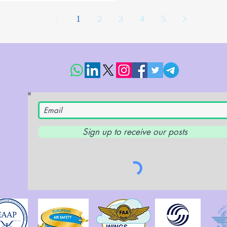
1
2
3
4
5
Sign up to receive our posts